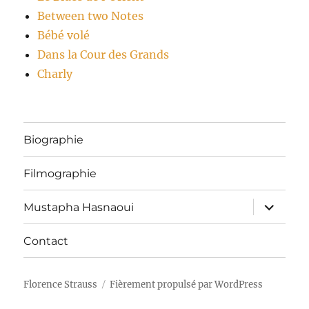
Between two Notes
Bébé volé
Dans la Cour des Grands
Charly
Biographie
Filmographie
ouvrir
Mustapha Hasnaoui
le
sous-
menu
Contact
Florence Strauss
Fièrement propulsé par WordPress