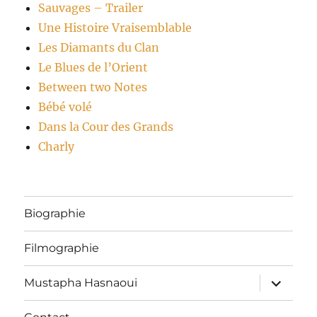
Sauvages – Trailer
Une Histoire Vraisemblable
Les Diamants du Clan
Le Blues de l’Orient
Between two Notes
Bébé volé
Dans la Cour des Grands
Charly
Biographie
Filmographie
ouvrir
Mustapha Hasnaoui
le
sous-
menu